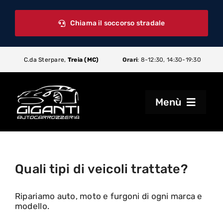
Skip
to
Chiama il soccorso stradale
content
ica sui cookie
Mar 26:
Politica sui cookie
Mar 23:
Soccorso stradale
C.da Sterpare,
Treia (MC)
Orari
: 8-12:30, 14:30-19:30
Menù
Home
Quali tipi di veicoli trattate?
Carrozzeria
Ripariamo auto, moto e furgoni di ogni marca e
Noleggio
modello.