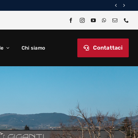


Contattaci
le
Chi siamo