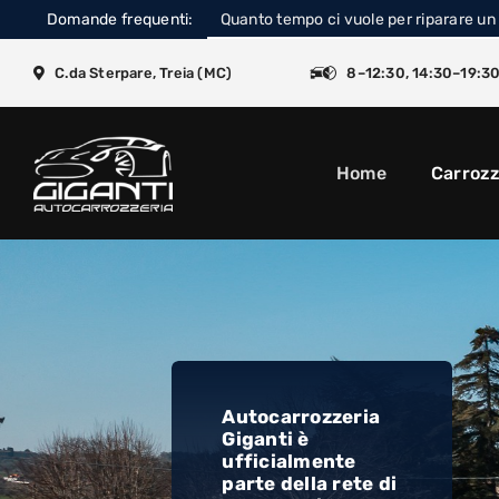
Skip
Domande frequenti:
Quanto tempo ci vuole per riparare un
to
content
C.da Sterpare, Treia (MC)
8–12:30, 14:30–19:3
Home
Carrozz
Autocarrozzeria
Giganti è
ufficialmente
parte della rete di