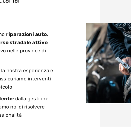
amo
riparazioni auto
,
rso stradale attivo
o nelle province di
n la nostra esperienza e
 assicuriamo interventi
eicolo
dente
: da
lla
gestione
amo noi di risolvere
ssionalità