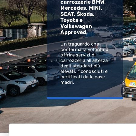
carrozzerie BMW,
Mercedes, MINI,
SEAT, Škoda,
Toyota e
Volkswagen
Approved
.
Un traguardo che
conferma la volontà di
offrire
servizi di
carrozzeria all’altezza
degli standard più
elevati
, riconosciuti e
certificati dalle case
madri.