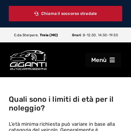
Skip
to
Chiama il soccorso stradale
content
ca sui cookie
Mar 26:
Politica sui cookie
Mar 23:
Soccorso stradale
C.da Sterpare,
Treia (MC)
Orari
: 8-12:30, 14:30-19:30
Menù
Home
Quali sono i limiti di età per il
Carrozzeria
noleggio?
Noleggio
L’età minima richiesta può variare in base alla
categoria del veicolo
. Generalmente è