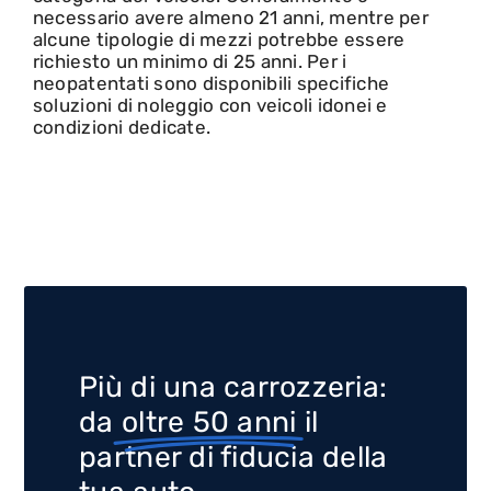
necessario avere almeno
21 anni
, mentre per
Vendita
alcune tipologie di mezzi potrebbe essere
richiesto un minimo di
25 anni
. Per i
neopatentati
sono disponibili specifiche
Soccorso stradale
soluzioni di noleggio con veicoli idonei e
condizioni dedicate.
Chi siamo
Contatti
Più di una carrozzeria:
da
oltre 50 anni
il
partner di fiducia della