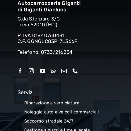
Autocarrozzeria Giganti
di Giganti Gianluca
C.da Sterpare 3/C
Treia 62010 (MC)
P. IVA 01840760431
C.F. GGNGLC83P17L366F
Telefono:
0733/216254
Servizi
Riparazione e verniciatura
Noleggio auto e veicoli commerciali
Soccorso stradale 24/7
Gestione sinistri e tutela legale