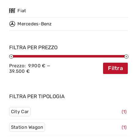
Fiat
Mercedes-Benz
FILTRA PER PREZZO
Prezzo:
9.900 €
—
Filtra
Prezzo
Prezzo
39.500 €
Min
Max
FILTRA PER TIPOLOGIA
City Car
(1)
Station Wagon
(1)